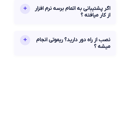
اگر پشتیبانی به اتمام برسه نرم افزار
از کار میافته ؟
نصب از راه دور دارید؟ ریموتی انجام
میشه ؟
تلفن پشتیبانی
09120639480
ایمیل