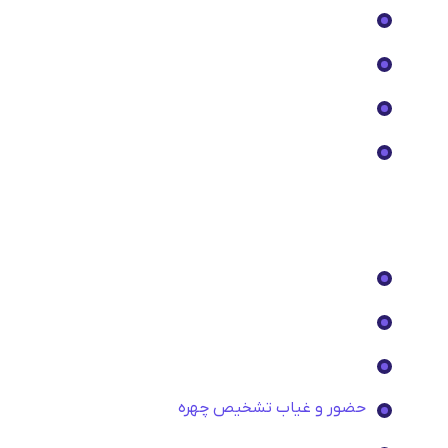
دستگیره هوشمند
نرم افزار های حضور و غیاب
درباره ما
تماس با ما
سایر پیوند ها
حساب کاربری
سبد خرید
حضور و غیاب اثر انگشتی
حضور و غیاب تشخیص چهره